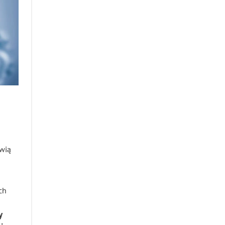
owią
ch
y