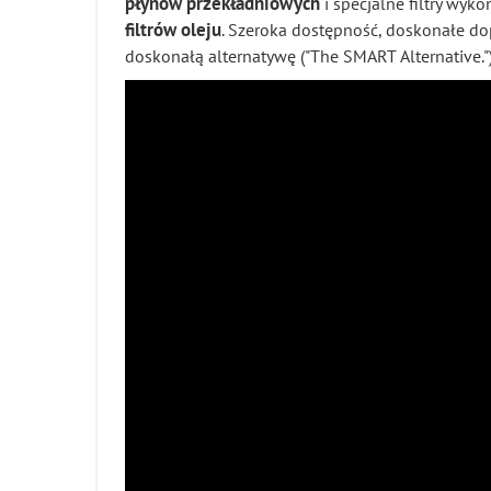
płynów przekładniowych
i specjalne filtry wyk
filtrów oleju
. Szeroka dostępność, doskonałe d
doskonałą alternatywę ("The SMART Alternative."