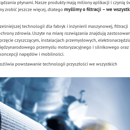
rządzania płynami. Nasze produkty mają miliony aplikacji i czynią ś
myślimy o filtracji – we wszystk
y zrobić jeszcze więcej, dlatego
śniejszej technologii dla fabryk i inżynierii maszynowej, filtracji
 ochrony zdrowia. Uszyte na miarę rozwiązania znajdują zastosowa
rzęcie czyszczącym, instalacjach przemysłowych, elektronarzędzia
iędzynarodowego przemysłu motoryzacyjnego i silnikowego oraz
oncepcji napędów i mobilności.
żliwia powstawanie technologii przyszłości we wszystkich