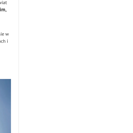
wiat
im,
nie w
ch i