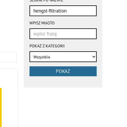
przeładowują
się
automatycznie
WPISZ MIASTO
POKAŻ Z KATEGORII
POKAŻ