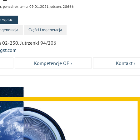
a: ponad rok temu 09.01.2021, odsłon: 28666
e wpisu:
regeneracja
Części i regeneracja
 02-230, Jutrzenki 94/206
gst.com
Kompetencje OE ›
Kontakt ›