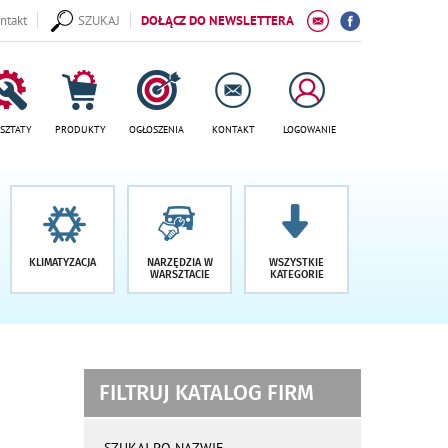
ntakt
SZUKAJ
DOŁĄCZ DO NEWSLETTERA
SZTATY
PRODUKTY
OGŁOSZENIA
KONTAKT
LOGOWANIE
KLIMATYZACJA
NARZĘDZIA W
WSZYSTKIE
WARSZTACIE
KATEGORIE
FILTRUJ KATALOG FIRM
wyniki
wyszukiwania
SZUKAJ PO NAZWIE