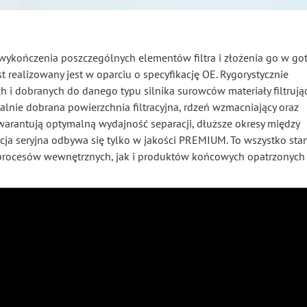
o wykończenia poszczególnych elementów filtra i złożenia go w g
t realizowany jest w oparciu o specyfikację OE. Rygorystycznie
i dobranych do danego typu silnika surowców materiały filtrując
ymalnie dobrana powierzchnia filtracyjna, rdzeń wzmacniający oraz
arantują optymalną wydajność separacji, dłuższe okresy między
cja seryjna odbywa się tylko w jakości PREMIUM. To wszystko sta
o procesów wewnętrznych, jak i produktów końcowych opatrzonych