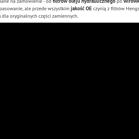
filtrów oleju hydraulicznego
wirówk
onane na zamówienie - od
po
jakość OE
opasowanie, ale przede wszystkim
czynią z filtrów Heng
) dla oryginalnych części zamiennych.