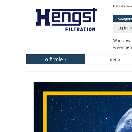
Data dodani
Kategori
Części i 
Warszawa
www.hen
o firmie ›
oferta ›