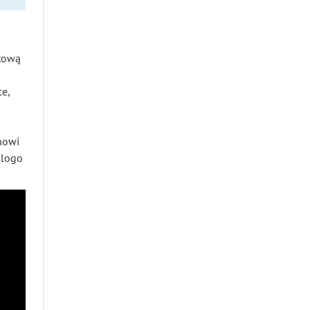
otową
e,
nowi
 logo