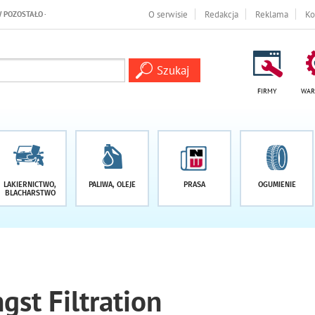
-1 DNI
O serwisie
Redakcja
Reklama
Ko
FIRMY
WAR
LAKIERNICTWO,
PALIWA, OLEJE
PRASA
OGUMIENIE
BLACHARSTWO
gst Filtration