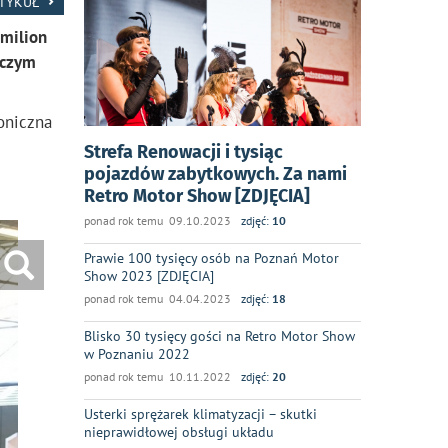
RTYKUŁ
 milion
 czym
oniczna
Strefa Renowacji i tysiąc
pojazdów zabytkowych. Za nami
Retro Motor Show [ZDJĘCIA]
ponad rok temu 09.10.2023
zdjęć:
10
Prawie 100 tysięcy osób na Poznań Motor
Show 2023 [ZDJĘCIA]
ponad rok temu 04.04.2023
zdjęć:
18
Blisko 30 tysięcy gości na Retro Motor Show
w Poznaniu 2022
ponad rok temu 10.11.2022
zdjęć:
20
Usterki sprężarek klimatyzacji – skutki
nieprawidłowej obsługi układu