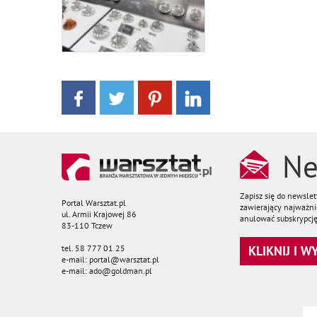
Ne
Zapisz się do newsle
Portal Warsztat.pl
zawierający najważnie
ul. Armii Krajowej 86
anulować subskrypcję
83-110 Tczew
tel. 58 777 01 25
KLIKNIJ I 
e-mail: portal@warsztat.pl
e-mail: ado@goldman.pl