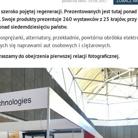
ZOBACZ A
ponad rok temu 19.06.2017
zeroko pojętej regeneracji. Prezentowanych jest tutaj ponad
h. Swoje produkty prezentuje 260 wystawców z 25 krajów, przy
ponad siedemdziesięciu państw.
sprężarki, alternatory, przekładnie, powtórna obróbka elektr
cych się naprawami aut osobowych i ciężarowych.
raszamy do obejrzenia pierwszej relacji fotograficznej.