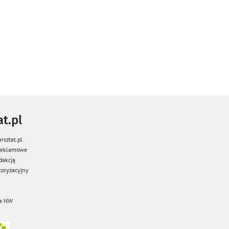
t.pl
rsztat.pl
 reklamowe
dakcją
oryzacyjny
a NW