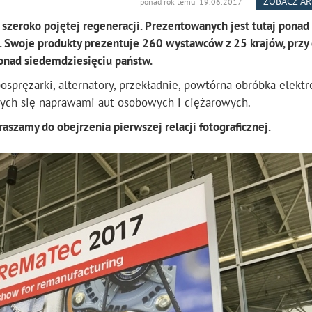
ZOBACZ A
ponad rok temu 19.06.2017
zeroko pojętej regeneracji. Prezentowanych jest tutaj ponad
h. Swoje produkty prezentuje 260 wystawców z 25 krajów, przy
ponad siedemdziesięciu państw.
sprężarki, alternatory, przekładnie, powtórna obróbka elektr
cych się naprawami aut osobowych i ciężarowych.
raszamy do obejrzenia pierwszej relacji fotograficznej.