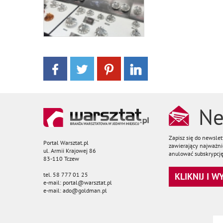
Ne
Zapisz się do newsle
Portal Warsztat.pl
zawierający najważnie
ul. Armii Krajowej 86
anulować subskrypcję
83-110 Tczew
tel. 58 777 01 25
KLIKNIJ I 
e-mail: portal@warsztat.pl
e-mail: ado@goldman.pl