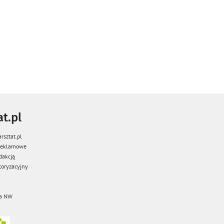
t.pl
rsztat.pl
 reklamowe
dakcją
oryzacyjny
a NW