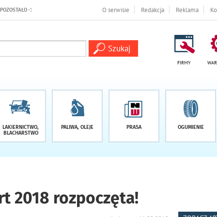
NI
O serwisie
Redakcja
Reklama
Ko
FIRMY
WAR
LAKIERNICTWO,
PALIWA, OLEJE
PRASA
OGUMIENIE
BLACHARSTWO
t 2018 rozpoczęta!