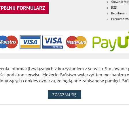
Słownik mot
WYPEŁNIJ FORMULARZ
RSS
Regulamin
Prenumarat
zenia informacji związanych z korzystaniem z serwisu. Stosowane 
lności podstron serwisu. Możecie Państwo wyłączyć ten mechaniz
dotyczących cookies oznacza, że będą one zapisane w pamięci Pań
NA WYKORZYSTANIE PLIKÓW
ZGADZAM SIĘ