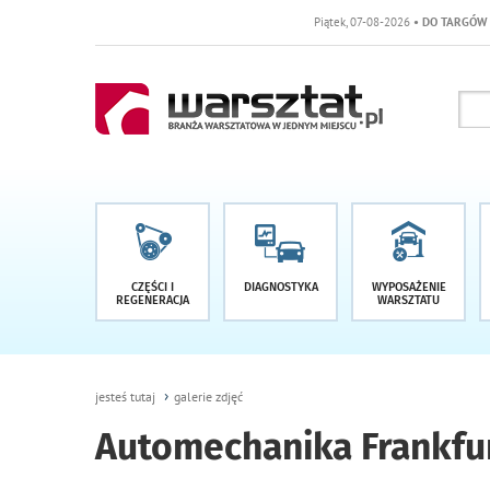
Piątek, 07-08-2026
• DO TARGÓW POZOSTAŁO -1 D
CZĘŚCI I
DIAGNOSTYKA
WYPOSAŻENIE
REGENERACJA
WARSZTATU
jesteś tutaj
galerie zdjęć
Automechanika Frankfur