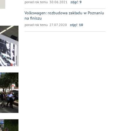
ponad rok temu 30.06.2021
zdjęć:
9
Volkswagen: rozbudowa zakładu w Poznaniu
na finiszu
ponad rok temu 27.07.2020
zdjęć:
10