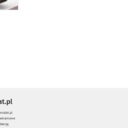
t.pl
rsztat.pl
 reklamowe
dakcją