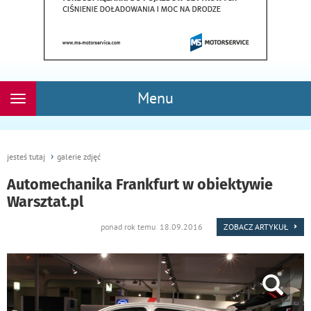
Menu
Rozwiń
nawigację
jesteś tutaj
galerie zdjęć
Automechanika Frankfurt w obiektywie
Warsztat.pl
ponad rok temu 18.09.2016
ZOBACZ ARTYKUŁ