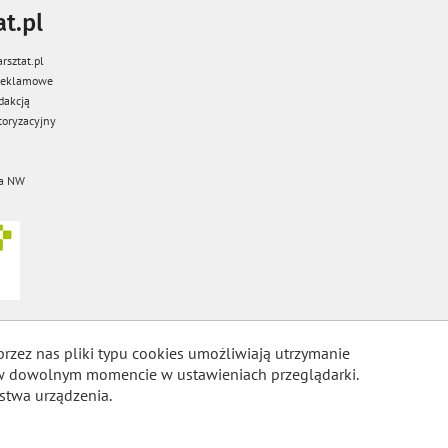
t.pl
rsztat.pl
 reklamowe
dakcją
oryzacyjny
a NW
przez nas pliki typu cookies umożliwiają utrzymanie
m w dowolnym momencie w ustawieniach przeglądarki.
stwa urządzenia.
COOKIES