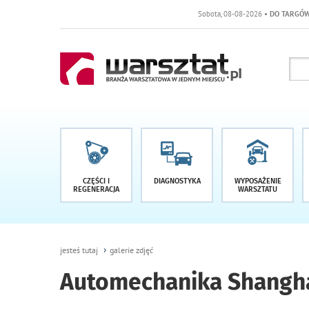
Sobota, 08-08-2026
• DO TARGÓW POZOSTAŁO -1
CZĘŚCI I
DIAGNOSTYKA
WYPOSAŻENIE
REGENERACJA
WARSZTATU
jesteś tutaj
galerie zdjęć
Automechanika Shangha