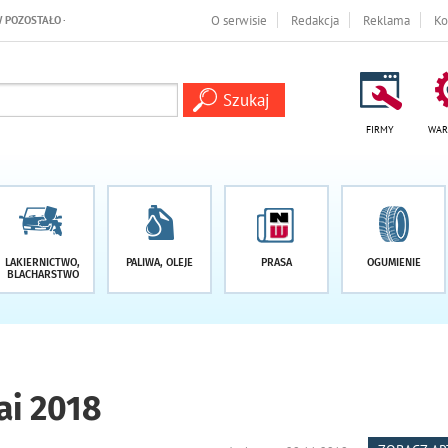
 DNI
O serwisie
Redakcja
Reklama
Ko
FIRMY
WAR
LAKIERNICTWO,
PALIWA, OLEJE
PRASA
OGUMIENIE
BLACHARSTWO
i 2018