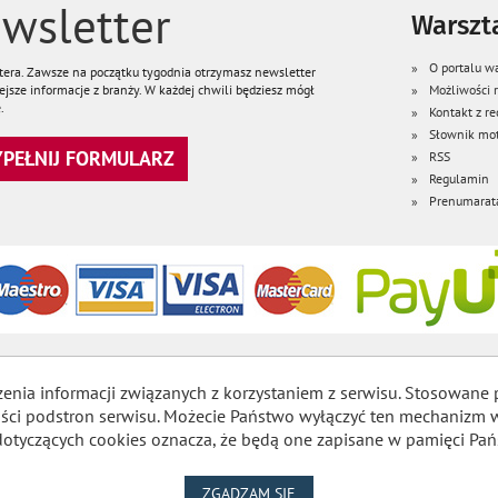
wsletter
Warszta
O portalu wa
ttera. Zawsze na początku tygodnia otrzymasz newsletter
jsze informacje z branży. W każdej chwili będziesz mógł
Możliwości
.
Kontakt z re
Słownik mot
WYPEŁNIJ FORMULARZ
RSS
Regulamin
Prenumarat
zenia informacji związanych z korzystaniem z serwisu. Stosowane 
lności podstron serwisu. Możecie Państwo wyłączyć ten mechaniz
dotyczących cookies oznacza, że będą one zapisane w pamięci Pań
NA WYKORZYSTANIE PLIKÓW
ZGADZAM SIĘ