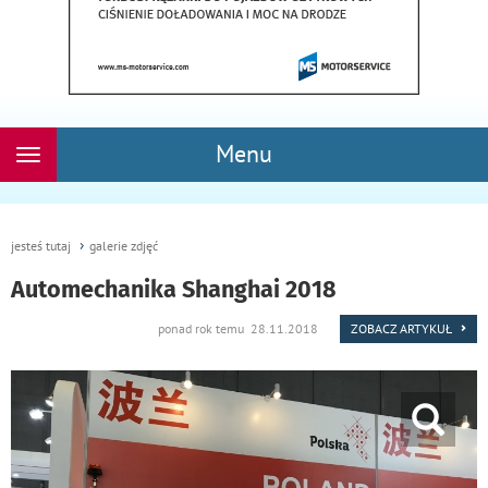
Menu
Rozwiń
nawigację
jesteś tutaj
galerie zdjęć
Automechanika Shanghai 2018
ponad rok temu 28.11.2018
ZOBACZ ARTYKUŁ