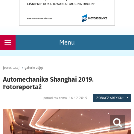
Menu
Rozwiń
nawigację
jesteś tutaj
galerie zdjęć
Automechanika Shanghai 2019.
Fotoreportaż
ponad rok temu 16.12.2019
ZOBACZ ARTYKUŁ