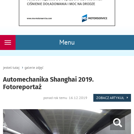
Menu
Rozwiń
nawigację
jesteś tutaj
galerie zdjęć
Automechanika Shanghai 2019.
Fotoreportaż
ponad rok temu 16.12.2019
ZOBACZ ARTYKUŁ