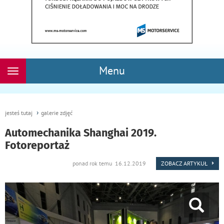
Menu
Rozwiń
nawigację
jesteś tutaj
galerie zdjęć
Automechanika Shanghai 2019.
Fotoreportaż
ponad rok temu 16.12.2019
ZOBACZ ARTYKUŁ