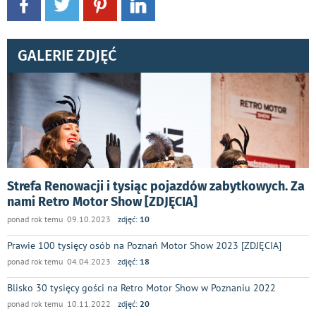
GALERIE ZDJĘĆ
Strefa Renowacji i tysiąc pojazdów zabytkowych. Za
nami Retro Motor Show [ZDJĘCIA]
ponad rok temu 09.10.2023
zdjęć:
10
Prawie 100 tysięcy osób na Poznań Motor Show 2023 [ZDJĘCIA]
ponad rok temu 04.04.2023
zdjęć:
18
Blisko 30 tysięcy gości na Retro Motor Show w Poznaniu 2022
ponad rok temu 10.11.2022
zdjęć:
20