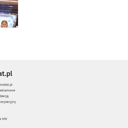
t.pl
rsztat.pl
 reklamowe
dakcją
oryzacyjny
a NW