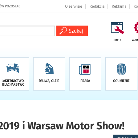
1 DNI
O serwisie
Redakcja
Reklama
Ko
FIRMY
WAR
LAKIERNICTWO,
PALIWA, OLEJE
PRASA
OGUMIENIE
BLACHARSTWO
2019 i Warsaw Motor Show!