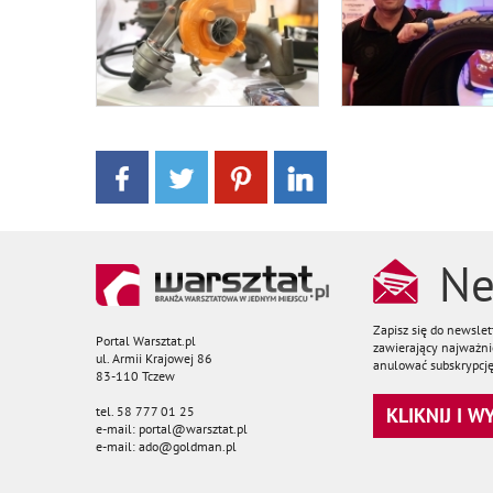
Ne
Zapisz się do newsle
Portal Warsztat.pl
zawierający najważnie
ul. Armii Krajowej 86
anulować subskrypcję
83-110 Tczew
tel. 58 777 01 25
KLIKNIJ I 
e-mail: portal@warsztat.pl
e-mail: ado@goldman.pl