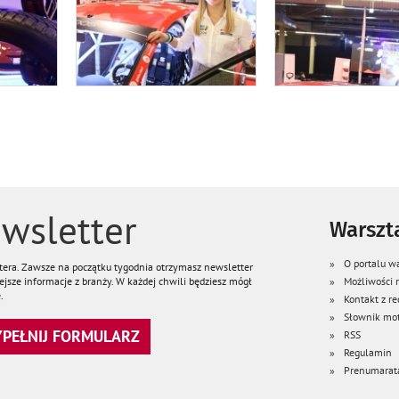
wsletter
Warszta
O portalu wa
ttera. Zawsze na początku tygodnia otrzymasz newsletter
jsze informacje z branży. W każdej chwili będziesz mógł
Możliwości
.
Kontakt z re
Słownik mot
WYPEŁNIJ FORMULARZ
RSS
Regulamin
Prenumarat