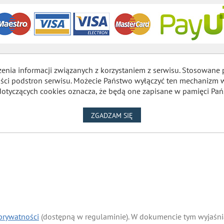
zenia informacji związanych z korzystaniem z serwisu. Stosowane 
lności podstron serwisu. Możecie Państwo wyłączyć ten mechaniz
dotyczących cookies oznacza, że będą one zapisane w pamięci Pań
NA WYKORZYSTANIE PLIKÓW
ZGADZAM SIĘ
 prywatności
(dostępną w regulaminie). W dokumencie tym wyjaśnia