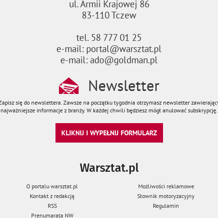
ul. Armii Krajowej 86
83-110 Tczew
tel. 58 777 01 25
e-mail: portal@warsztat.pl
e-mail: ado@goldman.pl
Newsletter
Zapisz się do newslettera. Zawsze na początku tygodnia otrzymasz newsletter zawierając
najważniejsze informacje z branży. W każdej chwili będziesz mógł anulować subskrypcję.
KLIKNIJ I WYPEŁNIJ FORMULARZ
Warsztat.pl
O portalu warsztat.pl
Możliwości reklamowe
Kontakt z redakcją
Słownik motoryzacyjny
RSS
Regulamin
Prenumarata NW