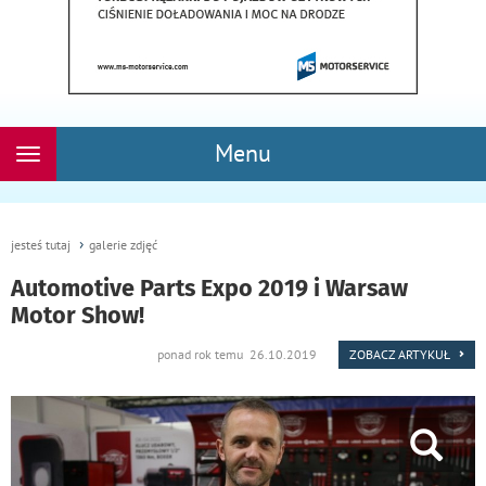
Menu
Rozwiń
nawigację
jesteś tutaj
galerie zdjęć
Automotive Parts Expo 2019 i Warsaw
Motor Show!
ponad rok temu 26.10.2019
ZOBACZ ARTYKUŁ