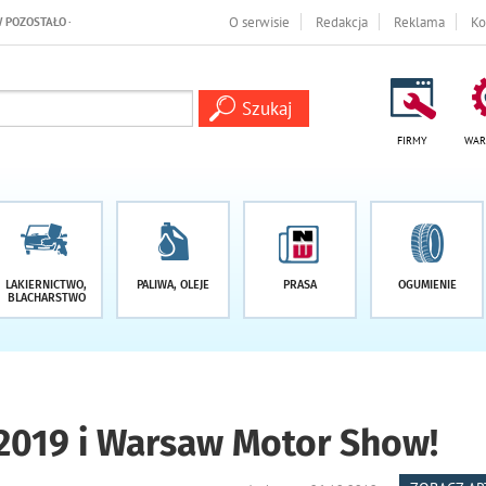
DNI
O serwisie
Redakcja
Reklama
Ko
FIRMY
WAR
LAKIERNICTWO,
PALIWA, OLEJE
PRASA
OGUMIENIE
BLACHARSTWO
2019 i Warsaw Motor Show!