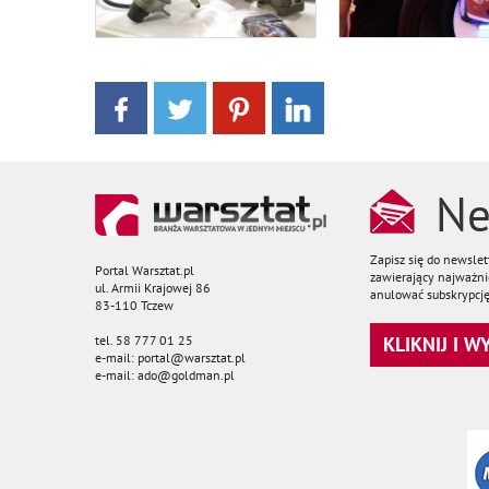
Ne
Zapisz się do newsle
Portal Warsztat.pl
zawierający najważnie
ul. Armii Krajowej 86
anulować subskrypcję
83-110 Tczew
tel. 58 777 01 25
KLIKNIJ I 
e-mail: portal@warsztat.pl
e-mail: ado@goldman.pl