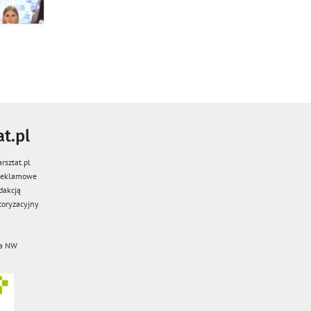
t.pl
rsztat.pl
 reklamowe
dakcją
oryzacyjny
a NW