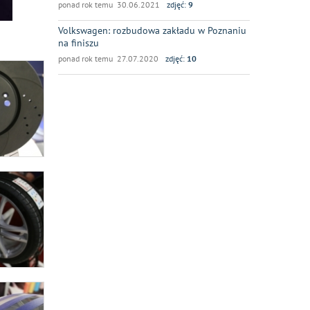
ponad rok temu 30.06.2021
zdjęć:
9
Volkswagen: rozbudowa zakładu w Poznaniu
na finiszu
ponad rok temu 27.07.2020
zdjęć:
10