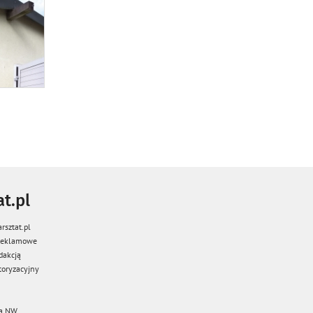
t.pl
rsztat.pl
 reklamowe
dakcją
oryzacyjny
a NW