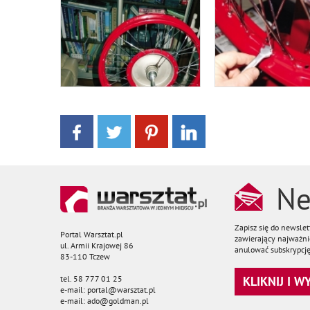
Ne
Zapisz się do newsle
Portal Warsztat.pl
zawierający najważnie
ul. Armii Krajowej 86
anulować subskrypcję
83-110 Tczew
tel. 58 777 01 25
KLIKNIJ I 
e-mail: portal@warsztat.pl
e-mail: ado@goldman.pl