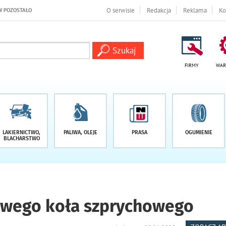
AŁO -1 DNI
O serwisie
Redakcja
Reklama
Ko
FIRMY
WAR
LAKIERNICTWO,
PALIWA, OLEJE
PRASA
OGUMIENIE
BLACHARSTWO
owego koła szprychowego