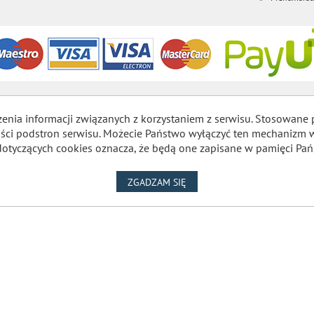
zenia informacji związanych z korzystaniem z serwisu. Stosowane 
lności podstron serwisu. Możecie Państwo wyłączyć ten mechaniz
dotyczących cookies oznacza, że będą one zapisane w pamięci Pań
NA WYKORZYSTANIE PLIKÓW
ZGADZAM SIĘ