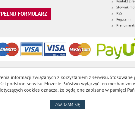
Kontakt z re
Słownik mot
WYPEŁNIJ FORMULARZ
RSS
Regulamin
Prenumarat
zenia informacji związanych z korzystaniem z serwisu. Stosowane 
lności podstron serwisu. Możecie Państwo wyłączyć ten mechaniz
dotyczących cookies oznacza, że będą one zapisane w pamięci Pań
NA WYKORZYSTANIE PLIKÓW
ZGADZAM SIĘ