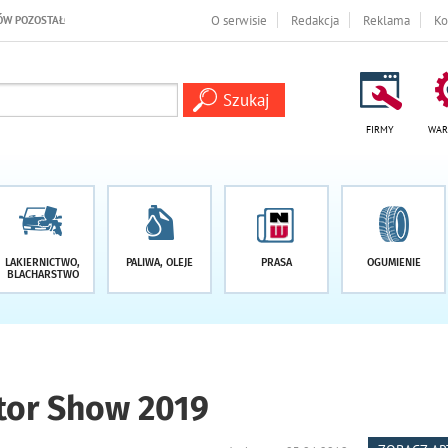
ŁO -1 DNI
O serwisie
Redakcja
Reklama
Ko
FIRMY
WAR
LAKIERNICTWO,
PALIWA, OLEJE
PRASA
OGUMIENIE
BLACHARSTWO
tor Show 2019