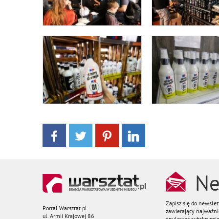
Ne
Zapisz się do newsle
Portal Warsztat.pl
zawierający najważnie
ul. Armii Krajowej 86
anulować subskrypcję