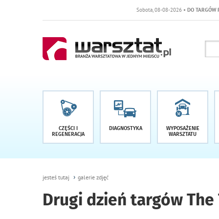
Sobota, 08-08-2026
• DO TARGÓW POZOSTAŁO -1 DNI
CZĘŚCI I
DIAGNOSTYKA
WYPOSAŻENIE
REGENERACJA
WARSZTATU
jesteś tutaj
galerie zdjęć
Drugi dzień targów The