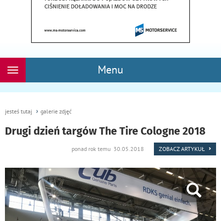
Menu
Rozwiń
nawigację
jesteś tutaj
galerie zdjęć
Drugi dzień targów The Tire Cologne 2018
ponad rok temu 30.05.2018
ZOBACZ ARTYKUŁ