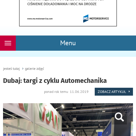
Menu
Rozwiń
nawigację
jesteś tutaj
galerie zdjęć
Dubaj: targi z cyklu Automechanika
ponad rok temu 11.06.2019
ZOBACZ ARTYKUŁ