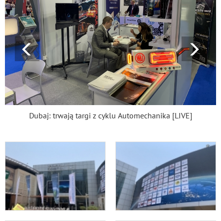
Dubaj: trwają targi z cyklu Automechanika [LIVE]