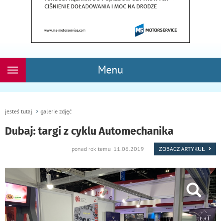
Menu
Rozwiń
nawigację
jesteś tutaj
galerie zdjęć
Dubaj: targi z cyklu Automechanika
ponad rok temu 11.06.2019
ZOBACZ ARTYKUŁ