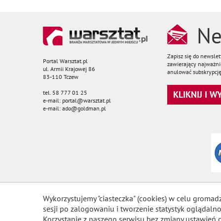
Ne
Zapisz się do newsle
Portal Warsztat.pl
zawierający najważnie
ul. Armii Krajowej 86
anulować subskrypcję
83-110 Tczew
tel. 58 777 01 25
KLIKNIJ I 
e-mail: portal@warsztat.pl
e-mail: ado@goldman.pl
Wykorzystujemy "ciasteczka" (cookies) w celu gromad
sesji po zalogowaniu i tworzenie statystyk ogląda
Korzystanie z naszego serwisu bez zmiany ustawień 