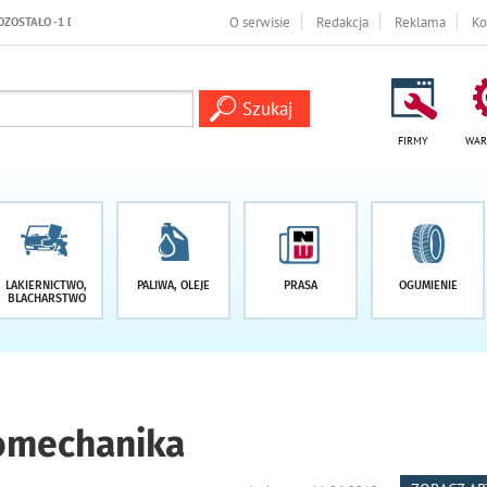
O serwisie
Redakcja
Reklama
Ko
FIRMY
WAR
LAKIERNICTWO,
PALIWA, OLEJE
PRASA
OGUMIENIE
BLACHARSTWO
tomechanika