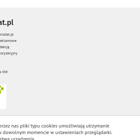
t.pl
rsztat.pl
 reklamowe
dakcją
oryzacyjny
a NW
przez nas pliki typu cookies umożliwiają utrzymanie
m w dowolnym momencie w ustawieniach przeglądarki.
stwa urządzenia.