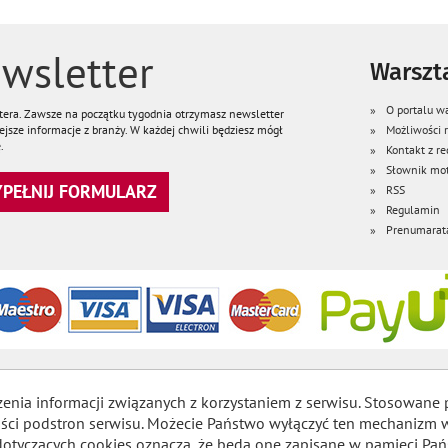
wsletter
Warszta
O portalu wa
ttera. Zawsze na początku tygodnia otrzymasz newsletter
jsze informacje z branży. W każdej chwili będziesz mógł
Możliwości
.
Kontakt z re
Słownik mot
WYPEŁNIJ FORMULARZ
RSS
Regulamin
Prenumarat
zenia informacji związanych z korzystaniem z serwisu. Stosowane 
lności podstron serwisu. Możecie Państwo wyłączyć ten mechaniz
dotyczących cookies oznacza, że będą one zapisane w pamięci Pań