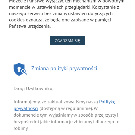
Możecie Państwo wyłączyć ten mechanizm w dowolnym
momencie w ustawieniach przeglądarki. Korzystanie z
naszego serwisu bez zmiany ustawień dotyczących
cookies oznacza, że będą one zapisane w pamięci
Państwa urządzenia.
NA WYKORZYSTANIE PLIKÓW
ZGADZAM SIĘ
Zmiana polityki prywatności
Drogi Użytkowniku,
Informujemy, że zaktualizowaliśmy naszą
Politykę
prywatności
(dostępną w regulaminie). W
dokumencie tym wyjaśniamy w sposób przejrzysty i
bezpośredni jakie informacje zbieramy i dlaczego to
robimy.