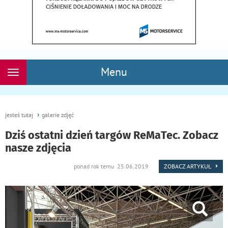
Menu
Rozwiń
nawigację
jesteś tutaj
galerie zdjęć
Dziś ostatni dzień targów ReMaTec. Zobacz
nasze zdjęcia
ponad rok temu 25.06.2019
ZOBACZ ARTYKUŁ