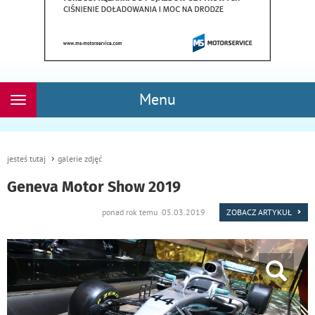
Menu
Rozwiń
nawigację
jesteś tutaj
galerie zdjęć
Geneva Motor Show 2019
ponad rok temu 05.03.2019
ZOBACZ ARTYKUŁ