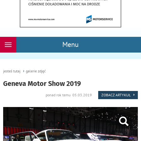
Menu
Rozwiń
nawigację
jesteś tutaj
galerie zdjęć
Geneva Motor Show 2019
ponad rok temu 05.03.2019
ZOBACZ ARTYKUŁ