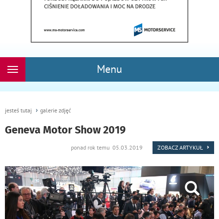
Menu
Rozwiń
nawigację
jesteś tutaj
galerie zdjęć
Geneva Motor Show 2019
ponad rok temu 05.03.2019
ZOBACZ ARTYKUŁ