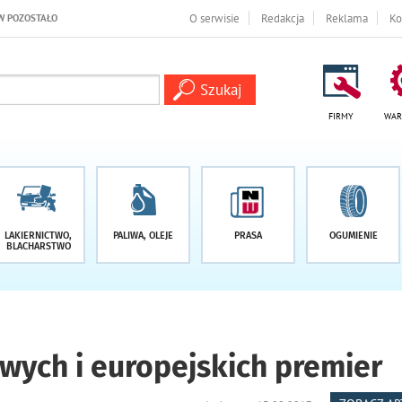
I
O serwisie
Redakcja
Reklama
Ko
FIRMY
WAR
LAKIERNICTWO,
PALIWA, OLEJE
PRASA
OGUMIENIE
BLACHARSTWO
owych i europejskich premier