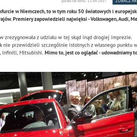
ZOBACZ A
ponad rok temu 13.09.2017
kfurcie w Niemczech, to w tym roku 50 światowych i europejsk
jów. Premiery zapowiedzieli najwięksi - Volkswagen, Audi, Me
zrezygnowała z udziału w tej skąd inąd drogiej imprezie.
k nie przewidzieli szczególnie istotnych z własnego punktu 
 Infiniti, Mitsubishi.
Mimo to, jest co oglądać - udowadniamy t