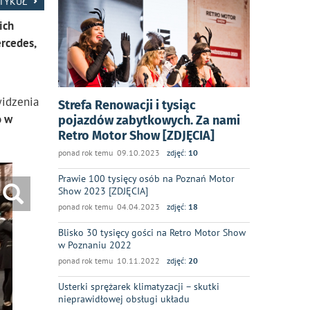
RTYKUŁ
ich
rcedes,
widzenia
Strefa Renowacji i tysiąc
o w
pojazdów zabytkowych. Za nami
Retro Motor Show [ZDJĘCIA]
ponad rok temu 09.10.2023
zdjęć:
10
Prawie 100 tysięcy osób na Poznań Motor
Show 2023 [ZDJĘCIA]
ponad rok temu 04.04.2023
zdjęć:
18
Blisko 30 tysięcy gości na Retro Motor Show
w Poznaniu 2022
ponad rok temu 10.11.2022
zdjęć:
20
Usterki sprężarek klimatyzacji – skutki
nieprawidłowej obsługi układu