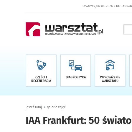
Czwartek, 06-08-2026
• DO TARGÓW POZOSTAŁO -1 DN
CZĘŚCI I
DIAGNOSTYKA
WYPOSAŻENIE
REGENERACJA
WARSZTATU
jesteś tutaj
galerie zdjęć
IAA Frankfurt: 50 świat