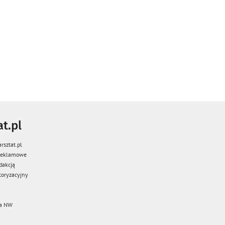
t.pl
rsztat.pl
 reklamowe
dakcją
oryzacyjny
a NW