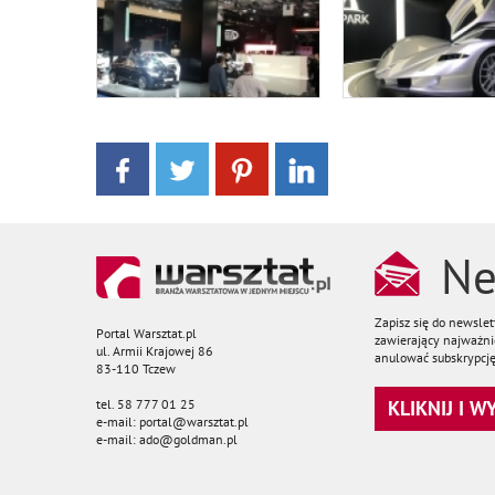
Ne
Zapisz się do newsle
Portal Warsztat.pl
zawierający najważnie
ul. Armii Krajowej 86
anulować subskrypcję
83-110 Tczew
tel. 58 777 01 25
KLIKNIJ I 
e-mail: portal@warsztat.pl
e-mail: ado@goldman.pl