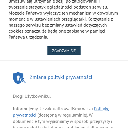
umożliwiają utrzymanie sesji po zalogowaniu i
tworzenie statystyk oglądalności podstron serwisu.
Możecie Państwo wyłączyć ten mechanizm w dowolnym
momencie w ustawieniach przeglądarki. Korzystanie z
naszego serwisu bez zmiany ustawień dotyczących
cookies oznacza, że będą one zapisane w pamięci
Państwa urządzenia.
NA WYKORZYSTANIE PLIKÓW
ZGADZAM SIĘ
Zmiana polityki prywatności
Drogi Użytkowniku,
Informujemy, że zaktualizowaliśmy naszą
Politykę
prywatności
(dostępną w regulaminie). W
dokumencie tym wyjaśniamy w sposób przejrzysty i
bezpośredni jakie informacje zbieramy i dlaczego to