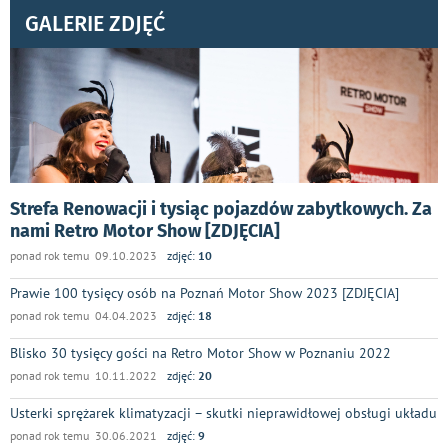
GALERIE ZDJĘĆ
Strefa Renowacji i tysiąc pojazdów zabytkowych. Za
nami Retro Motor Show [ZDJĘCIA]
ponad rok temu 09.10.2023
zdjęć:
10
Prawie 100 tysięcy osób na Poznań Motor Show 2023 [ZDJĘCIA]
ponad rok temu 04.04.2023
zdjęć:
18
Blisko 30 tysięcy gości na Retro Motor Show w Poznaniu 2022
ponad rok temu 10.11.2022
zdjęć:
20
Usterki sprężarek klimatyzacji – skutki nieprawidłowej obsługi układu
ponad rok temu 30.06.2021
zdjęć:
9