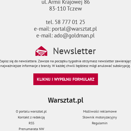
ul. Armii Krajowej 86
83-110 Tczew
tel. 58 777 01 25
e-mail: portal@warsztat.pl
e-mail: ado@goldman.pl
Newsletter
Zapisz się do newslettera. Zawsze na początku tygodnia otrzymasz newsletter zawierając
najważniejsze informacje z branży. W każdej chwili będziesz mógł anulować subskrypcję.
KLIKNIJ I WYPEŁNIJ FORMULARZ
Warsztat.pl
O portalu warsztat.pl
Możliwości reklamowe
Kontakt z redakcją
Słownik motoryzacyjny
RSS
Regulamin
Prenumarata NW