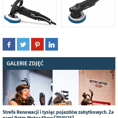
GALERIE ZDJĘĆ
Strefa Renowacji i tysiąc pojazdów zabytkowych. Za
nami Retro Motor Show [ZDJĘCIA]