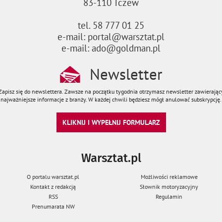
83-110 Tczew
tel. 58 777 01 25
e-mail: portal@warsztat.pl
e-mail: ado@goldman.pl
Newsletter
Zapisz się do newslettera. Zawsze na początku tygodnia otrzymasz newsletter zawierając
najważniejsze informacje z branży. W każdej chwili będziesz mógł anulować subskrypcję.
KLIKNIJ I WYPEŁNIJ FORMULARZ
Warsztat.pl
O portalu warsztat.pl
Możliwości reklamowe
Kontakt z redakcją
Słownik motoryzacyjny
RSS
Regulamin
Prenumarata NW