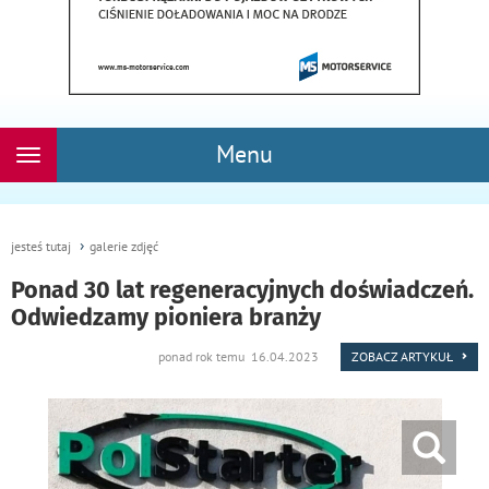
Menu
Rozwiń
nawigację
jesteś tutaj
galerie zdjęć
Ponad 30 lat regeneracyjnych doświadczeń.
Odwiedzamy pioniera branży
ponad rok temu 16.04.2023
ZOBACZ ARTYKUŁ