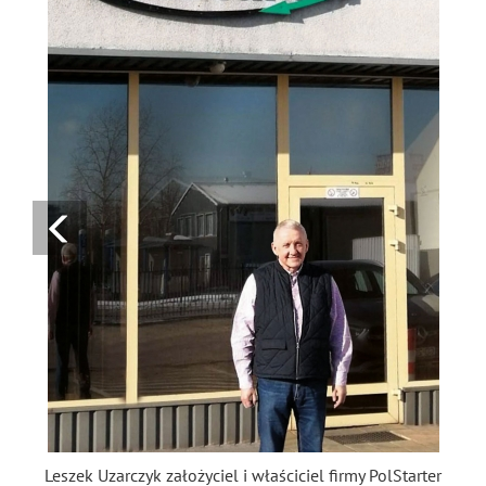
Leszek Uzarczyk założyciel i właściciel firmy PolStarter