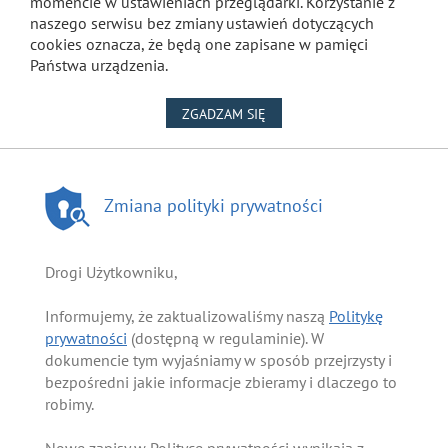
momencie w ustawieniach przeglądarki. Korzystanie z
naszego serwisu bez zmiany ustawień dotyczących
cookies oznacza, że będą one zapisane w pamięci
Państwa urządzenia.
NA WYKORZYSTANIE PLIKÓW
ZGADZAM SIĘ
Zmiana polityki prywatności
Drogi Użytkowniku,
Informujemy, że zaktualizowaliśmy naszą
Politykę
prywatności
(dostępną w regulaminie). W
dokumencie tym wyjaśniamy w sposób przejrzysty i
bezpośredni jakie informacje zbieramy i dlaczego to
robimy.
Nowe zapisy w Polityce prywatności wynikają z