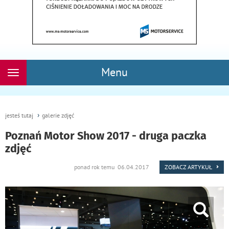
Menu
Rozwiń
nawigację
jesteś tutaj
galerie zdjęć
Poznań Motor Show 2017 - druga paczka
zdjęć
ponad rok temu 06.04.2017
ZOBACZ ARTYKUŁ