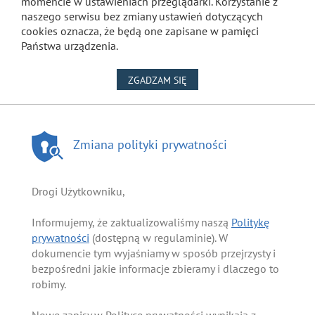
momencie w ustawieniach przeglądarki. Korzystanie z
naszego serwisu bez zmiany ustawień dotyczących
cookies oznacza, że będą one zapisane w pamięci
Państwa urządzenia.
NA WYKORZYSTANIE PLIKÓW
ZGADZAM SIĘ
Zmiana polityki prywatności
Drogi Użytkowniku,
Informujemy, że zaktualizowaliśmy naszą
Politykę
prywatności
(dostępną w regulaminie). W
dokumencie tym wyjaśniamy w sposób przejrzysty i
bezpośredni jakie informacje zbieramy i dlaczego to
robimy.
Nowe zapisy w Polityce prywatności wynikają z