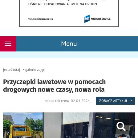
Menu
Rozwiń
nawigację
jesteś tutaj
galerie zdjęć
Przyczepki lawetowe w pomocach
drogowych nowe czasy, nowa rola
ponad rok temu 02.04.2024
ZOBACZ ARTYKUŁ