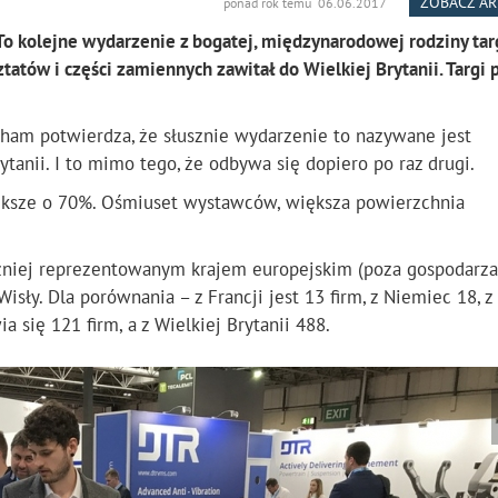
ZOBACZ A
ponad rok temu 06.06.2017
To kolejne wydarzenie z bogatej, międzynarodowej rodziny ta
tów i części zamiennych zawitał do Wielkiej Brytanii. Targi 
ham potwierdza, że słusznie wydarzenie to nazywane jest
anii. I to mimo tego, że odbywa się dopiero po raz drugi.
większe o 70%. Ośmiuset wystawców, większa powierzchnia
iczniej reprezentowanym krajem europejskim (poza gospodarza
sły. Dla porównania – z Francji jest 13 firm, z Niemiec 18, 
ia się 121 firm, a z Wielkiej Brytanii 488.