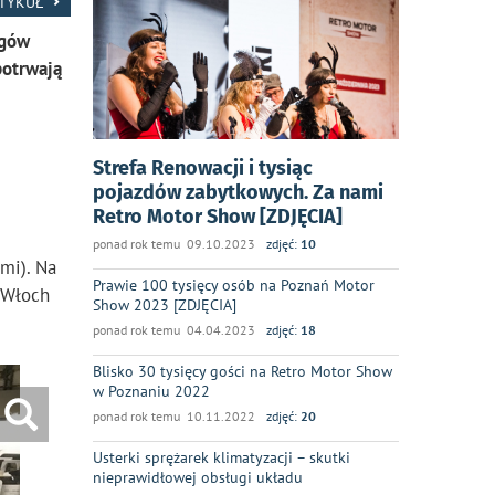
RTYKUŁ
rgów
potrwają
Strefa Renowacji i tysiąc
pojazdów zabytkowych. Za nami
Retro Motor Show [ZDJĘCIA]
ponad rok temu 09.10.2023
zdjęć:
10
mi). Na
Prawie 100 tysięcy osób na Poznań Motor
z Włoch
Show 2023 [ZDJĘCIA]
ponad rok temu 04.04.2023
zdjęć:
18
Blisko 30 tysięcy gości na Retro Motor Show
w Poznaniu 2022
ponad rok temu 10.11.2022
zdjęć:
20
Usterki sprężarek klimatyzacji – skutki
nieprawidłowej obsługi układu