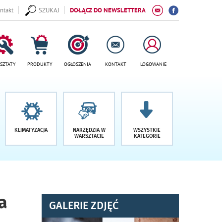
ntakt
SZUKAJ
DOŁĄCZ DO NEWSLETTERA
SZTATY
PRODUKTY
OGŁOSZENIA
KONTAKT
LOGOWANIE
KLIMATYZACJA
NARZĘDZIA W
WSZYSTKIE
WARSZTACIE
KATEGORIE
a
GALERIE ZDJĘĆ