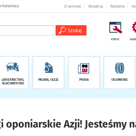
I
O serwisie
Redakcja
Reklama
Ko
FIRMY
WAR
LAKIERNICTWO,
PALIWA, OLEJE
PRASA
OGUMIENIE
BLACHARSTWO
i oponiarskie Azji! Jesteśmy n