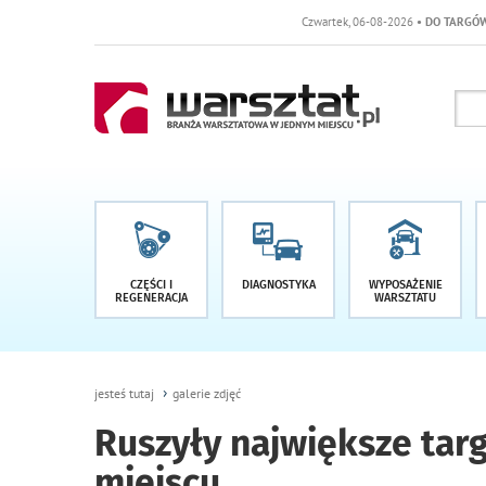
Czwartek, 06-08-2026
• DO TARGÓW POZOSTAŁO -1 DN
CZĘŚCI I
DIAGNOSTYKA
WYPOSAŻENIE
REGENERACJA
WARSZTATU
jesteś tutaj
galerie zdjęć
Ruszyły największe targ
miejscu