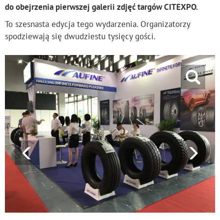
do obejrzenia pierwszej galerii zdjęć targów CITEXPO.
To szesnasta edycja tego wydarzenia. Organizatorzy
spodziewają się dwudziestu tysięcy gości.