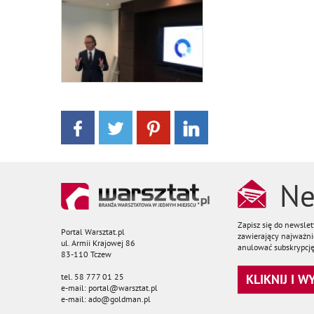
Ne
Zapisz się do newsle
Portal Warsztat.pl
zawierający najważnie
ul. Armii Krajowej 86
anulować subskrypcję
83-110 Tczew
tel. 58 777 01 25
KLIKNIJ I 
e-mail: portal@warsztat.pl
e-mail: ado@goldman.pl