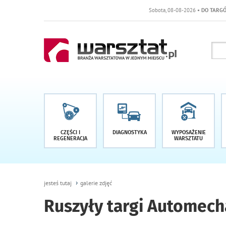
Sobota, 08-08-2026
• DO TARGÓW POZOSTA
CZĘŚCI I
DIAGNOSTYKA
WYPOSAŻENIE
REGENERACJA
WARSZTATU
jesteś tutaj
galerie zdjęć
Ruszyły targi Automech