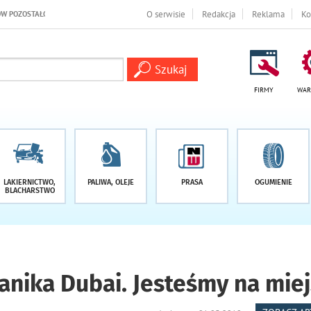
ŁO -1 DNI
O serwisie
Redakcja
Reklama
Ko
FIRMY
WAR
LAKIERNICTWO,
PALIWA, OLEJE
PRASA
OGUMIENIE
BLACHARSTWO
anika Dubai. Jesteśmy na mie