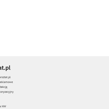
t.pl
rsztat.pl
 reklamowe
dakcją
oryzacyjny
a NW