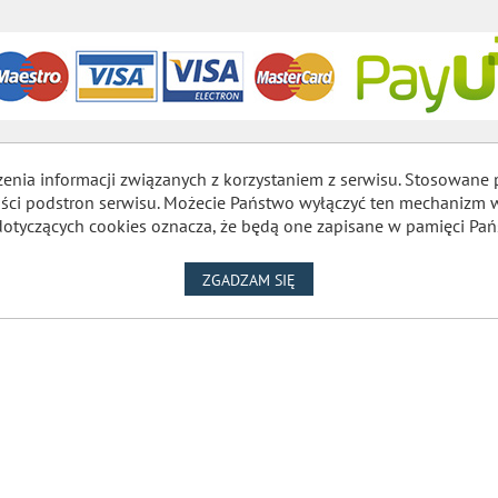
zenia informacji związanych z korzystaniem z serwisu. Stosowane 
lności podstron serwisu. Możecie Państwo wyłączyć ten mechaniz
dotyczących cookies oznacza, że będą one zapisane w pamięci Pań
NA WYKORZYSTANIE PLIKÓW
ZGADZAM SIĘ