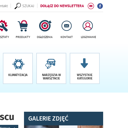
ntakt
SZUKAJ
DOŁĄCZ DO NEWSLETTERA
SZTATY
PRODUKTY
OGŁOSZENIA
KONTAKT
LOGOWANIE
KLIMATYZACJA
NARZĘDZIA W
WSZYSTKIE
WARSZTACIE
KATEGORIE
jscu
GALERIE ZDJĘĆ