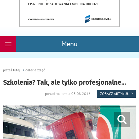
Menu
Rozwiń
nawigację
jesteś tutaj
galerie zdjęć
Szkolenia? Tak, ale tylko profesjonalne...
ponad rok temu 03.08.2016
ZOBACZ ARTYKUŁ