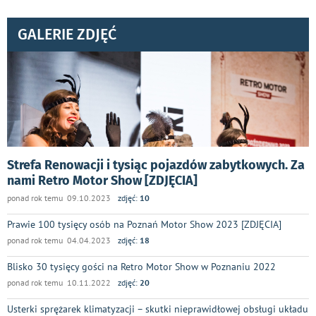
GALERIE ZDJĘĆ
Strefa Renowacji i tysiąc pojazdów zabytkowych. Za
nami Retro Motor Show [ZDJĘCIA]
ponad rok temu 09.10.2023
zdjęć:
10
Prawie 100 tysięcy osób na Poznań Motor Show 2023 [ZDJĘCIA]
ponad rok temu 04.04.2023
zdjęć:
18
Blisko 30 tysięcy gości na Retro Motor Show w Poznaniu 2022
ponad rok temu 10.11.2022
zdjęć:
20
Usterki sprężarek klimatyzacji – skutki nieprawidłowej obsługi układu