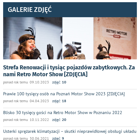
GALERIE ZDJĘĆ
Strefa Renowacji i tysiąc pojazdów zabytkowych. Za
nami Retro Motor Show [ZDJĘCIA]
ponad rok temu 09.10.2023
zdjęć:
10
Prawie 100 tysięcy osób na Poznań Motor Show 2023 [ZDJĘCIA]
ponad rok temu 04.04.2023
zdjęć:
18
Blisko 30 tysięcy gości na Retro Motor Show w Poznaniu 2022
ponad rok temu 10.11.2022
zdjęć:
20
Usterki sprężarek klimatyzacji – skutki nieprawidłowej obsługi układu
ponad rok temu 30.06.2021
zdjęć:
9