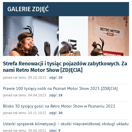
GALERIE ZDJĘĆ
Strefa Renowacji i tysiąc pojazdów zabytkowych. Za
nami Retro Motor Show [ZDJĘCIA]
ponad rok temu 09.10.2023
zdjęć:
10
Prawie 100 tysięcy osób na Poznań Motor Show 2023 [ZDJĘCIA]
ponad rok temu 04.04.2023
zdjęć:
18
Blisko 30 tysięcy gości na Retro Motor Show w Poznaniu 2022
ponad rok temu 10.11.2022
zdjęć:
20
Usterki sprężarek klimatyzacji – skutki nieprawidłowej obsługi układu
ponad rok temu 30.06.2021
zdjęć:
9