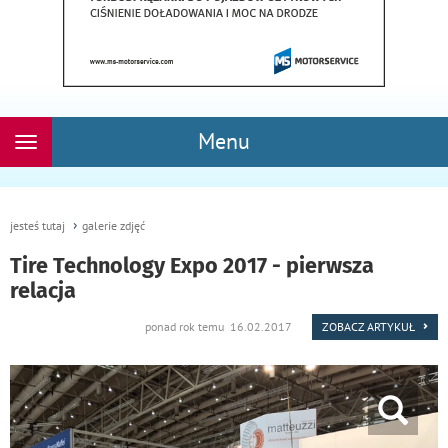
Menu
Rozwiń
nawigację
jesteś tutaj
galerie zdjęć
Tire Technology Expo 2017 - pierwsza
relacja
ponad rok temu 16.02.2017
ZOBACZ ARTYKUŁ