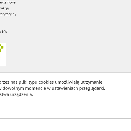
 reklamowe
dakcją
oryzacyjny
a NW
przez nas pliki typu cookies umożliwiają utrzymanie
m w dowolnym momencie w ustawieniach przeglądarki.
stwa urządzenia.
COOKIES