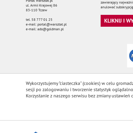
Portal Warsztat.pl
zawierający najważnie
ul. Armii Krajowej 86
anulować subskrypcję
83-110 Tczew
tel. 58 777 01 25
KLIKNIJ I 
e-mail: portal@warsztat.pl
e-mail: ado@goldman.pl
Wykorzystujemy "ciasteczka" (cookies) w celu gromad
sesji po zalogowaniu i tworzenie statystyk ogląda
Korzystanie z naszego serwisu bez zmiany ustawień 