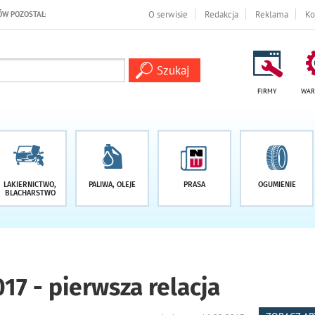
 DNI
O serwisie
Redakcja
Reklama
Ko
FIRMY
WAR
LAKIERNICTWO,
PALIWA, OLEJE
PRASA
OGUMIENIE
BLACHARSTWO
17 - pierwsza relacja