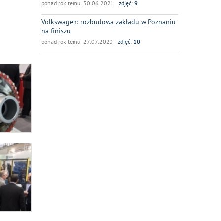
ponad rok temu 30.06.2021
zdjęć:
9
Volkswagen: rozbudowa zakładu w Poznaniu
na finiszu
ponad rok temu 27.07.2020
zdjęć:
10