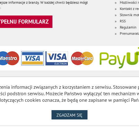
jsze informacje z branży. W każdej chwili będziesz mógł
Możliwości
.
Kontakt z re
Słownik mot
WYPEŁNIJ FORMULARZ
RSS
Regulamin
Prenumarat
zenia informacji związanych z korzystaniem z serwisu. Stosowane 
lności podstron serwisu. Możecie Państwo wyłączyć ten mechaniz
dotyczących cookies oznacza, że będą one zapisane w pamięci Pań
NA WYKORZYSTANIE PLIKÓW
ZGADZAM SIĘ