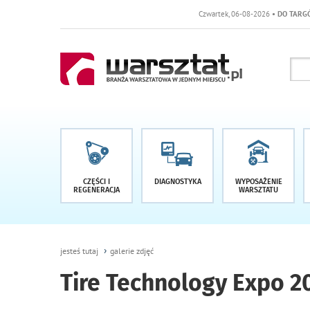
Czwartek, 06-08-2026
• DO TARGÓW POZOSTAŁO -1
CZĘŚCI I
DIAGNOSTYKA
WYPOSAŻENIE
REGENERACJA
WARSZTATU
jesteś tutaj
galerie zdjęć
Tire Technology Expo 20