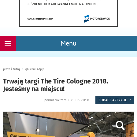
Menu
Rozwiń
nawigację
jesteś tutaj
galerie zdjęć
Trwają targi The Tire Cologne 2018.
Jesteśmy na miejscu!
ponad rok temu 29.05.2018
ZOBACZ ARTYKUŁ