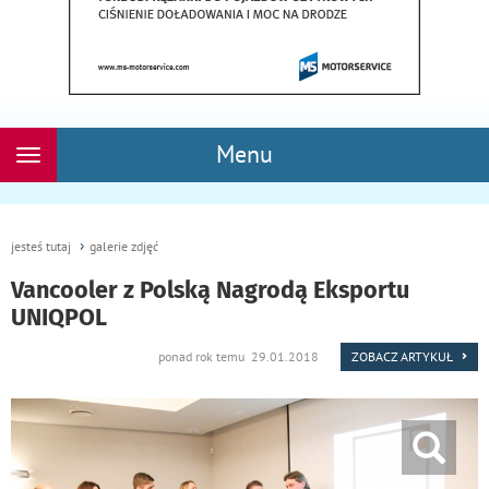
Menu
Rozwiń
nawigację
jesteś tutaj
galerie zdjęć
Vancooler z Polską Nagrodą Eksportu
UNIQPOL
ponad rok temu 29.01.2018
ZOBACZ ARTYKUŁ