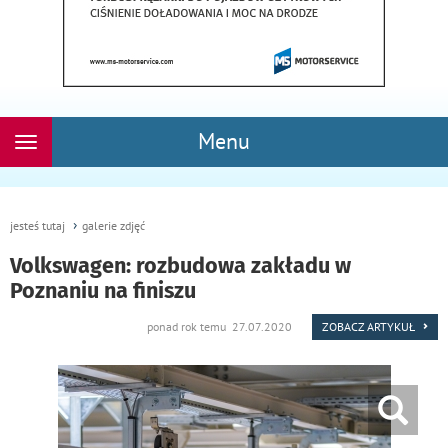
Menu
Rozwiń
nawigację
jesteś tutaj
galerie zdjęć
Volkswagen: rozbudowa zakładu w
Poznaniu na finiszu
ponad rok temu 27.07.2020
ZOBACZ ARTYKUŁ