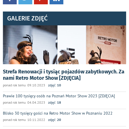
GALERIE ZDJĘĆ
Strefa Renowacji i tysiąc pojazdów zabytkowych. Za
nami Retro Motor Show [ZDJĘCIA]
ponad rok temu 09.10.2023
zdjęć:
10
Prawie 100 tysięcy osób na Poznań Motor Show 2023 [ZDJĘCIA]
ponad rok temu 04.04.2023
zdjęć:
18
Blisko 30 tysięcy gości na Retro Motor Show w Poznaniu 2022
ponad rok temu 10.11.2022
zdjęć:
20