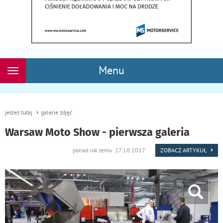
Menu
Rozwiń
nawigację
jesteś tutaj
galerie zdjęć
Warsaw Moto Show - pierwsza galeria
ponad rok temu 27.10.2017
ZOBACZ ARTYKUŁ