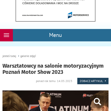
Menu
Rozwiń
nawigację
jesteś tutaj
galerie zdjęć
Warsztatowcy na salonie motoryzacyjnym
Poznań Motor Show 2023
ponad rok temu 14.05.2023
ZOBACZ ARTYKUŁ