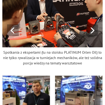
Spotkania z ekspertami (tu na stoisku PLATINUM Orlen Oil) to
nie tylko rywalizacja w turniejach mechaników, ale też solidna
porcja wiedzy na tematy warsztatowe