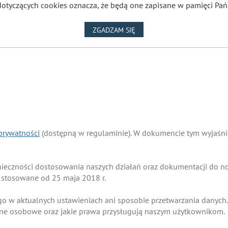
dotyczących cookies oznacza, że będą one zapisane w pamięci Pań
NA WYKORZYSTANIE PLIKÓW
ZGADZAM SIĘ
 prywatności
(dostępną w regulaminie). W dokumencie tym wyjaśnia
onieczności dostosowania naszych działań oraz dokumentacji do
 stosowane od 25 maja 2018 r.
go w aktualnych ustawieniach ani sposobie przetwarzania danych.
ane osobowe oraz jakie prawa przysługują naszym użytkownikom.