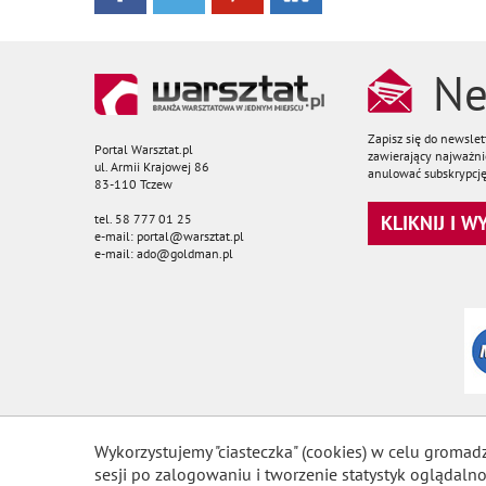
Ne
Zapisz się do newsle
Portal Warsztat.pl
zawierający najważnie
ul. Armii Krajowej 86
anulować subskrypcję
83-110 Tczew
tel. 58 777 01 25
KLIKNIJ I 
e-mail: portal@warsztat.pl
e-mail: ado@goldman.pl
Wykorzystujemy "ciasteczka" (cookies) w celu gromad
sesji po zalogowaniu i tworzenie statystyk ogląda