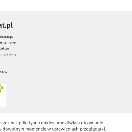
t.pl
rsztat.pl
 reklamowe
dakcją
oryzacyjny
a NW
przez nas pliki typu cookies umożliwiają utrzymanie
m w dowolnym momencie w ustawieniach przeglądarki.