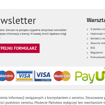
wsletter
Warszta
O portalu wa
ttera. Zawsze na początku tygodnia otrzymasz newsletter
jsze informacje z branży. W każdej chwili będziesz mógł
Możliwości
.
Kontakt z re
Słownik mot
WYPEŁNIJ FORMULARZ
RSS
Regulamin
Prenumarat
zenia informacji związanych z korzystaniem z serwisu. Stosowane 
lności podstron serwisu. Możecie Państwo wyłączyć ten mechaniz