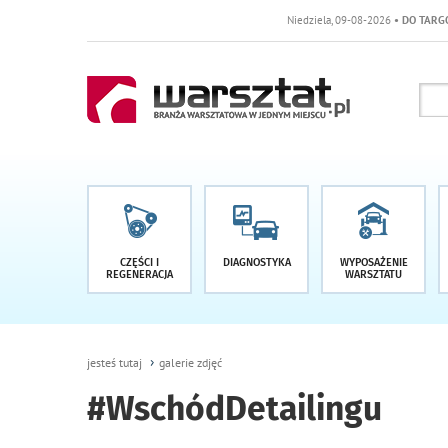
Niedziela, 09-08-2026
• DO TARGÓW POZOSTAŁO
CZĘŚCI I
DIAGNOSTYKA
WYPOSAŻENIE
REGENERACJA
WARSZTATU
jesteś tutaj
galerie zdjęć
#WschódDetailingu