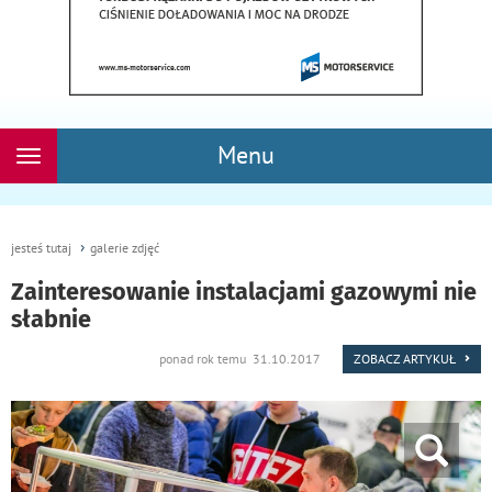
Menu
Rozwiń
nawigację
jesteś tutaj
galerie zdjęć
Zainteresowanie instalacjami gazowymi nie
słabnie
ponad rok temu 31.10.2017
ZOBACZ ARTYKUŁ